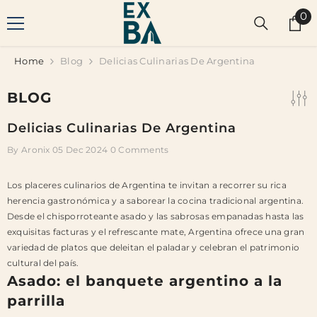
SKIP TO CONTENT
0
0
it
Home
Blog
Delicias Culinarias De Argentina
BLOG
Delicias Culinarias De Argentina
By
Aronix
05 Dec 2024
0 Comments
Los placeres culinarios de Argentina te invitan a recorrer su rica
herencia gastronómica y a saborear la cocina tradicional argentina.
Desde el chisporroteante asado y las sabrosas empanadas hasta las
exquisitas facturas y el refrescante mate, Argentina ofrece una gran
variedad de platos que deleitan el paladar y celebran el patrimonio
cultural del país.
Asado: el banquete argentino a la
parrilla