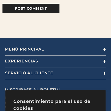
MENÚ PRINCIPAL
EXPERIENCIAS
SERVICIO AL CLIENTE
INSCRÍBASE AL BOLETÍN
Regístrese para recibir actualizaciones exclusivas,
Consentimiento para el uso de
nuevas experiencias y descuentos exclusivos para
usuarios internos
cookies