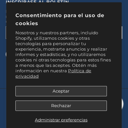
INSCRÍBASE AL BOLETÍN
Regístrese para recibir actualizaciones exclusivas,
Consentimiento para el uso de
nuevas experiencias y descuentos exclusivos para
usuarios internos
cookies
Nosotros y nuestros partners, incluido
ENTREGAR
Shopify, utilizamos cookies y otras
tecnologías para personalizar tu
experiencia, mostrarte anuncios y realizar
informes y estadísticas, y no utilizaremos
cookies ni otras tecnologías para estos fines
a menos que las aceptes. Obtén más
información en nuestra
Política de
privacidad
Aceptar
© 2024, Experiencia Baires
Rechazar
Payment
methods
Administrar preferencias