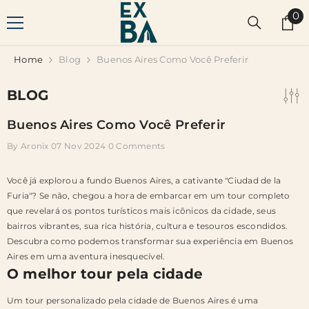
SKIP TO CONTENT
0
0
it
Home
Blog
Buenos Aires Como Você Preferir
BLOG
Buenos Aires Como Você Preferir
By
Aronix
07 Nov 2024
0 Comments
Você já explorou a fundo Buenos Aires, a cativante "Ciudad de la
Furia"? Se não, chegou a hora de embarcar em um tour completo
que revelará os pontos turísticos mais icônicos da cidade, seus
bairros vibrantes, sua rica história, cultura e tesouros escondidos.
Descubra como podemos transformar sua experiência em Buenos
Aires em uma aventura inesquecível.
O melhor tour pela cidade
Um tour personalizado pela cidade de Buenos Aires é uma