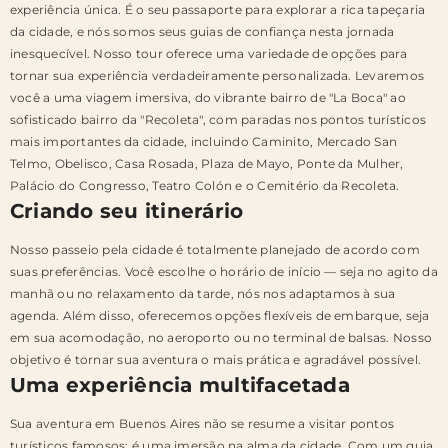
experiência única. É o seu passaporte para explorar a rica tapeçaria
da cidade, e nós somos seus guias de confiança nesta jornada
inesquecível. Nosso tour oferece uma variedade de opções para
tornar sua experiência verdadeiramente personalizada. Levaremos
você a uma viagem imersiva, do vibrante bairro de "La Boca" ao
sofisticado bairro da "Recoleta", com paradas nos pontos turísticos
mais importantes da cidade, incluindo Caminito, Mercado San
Telmo, Obelisco, Casa Rosada, Plaza de Mayo, Ponte da Mulher,
Palácio do Congresso, Teatro Colón e o Cemitério da Recoleta.
Criando seu itinerário
Nosso passeio pela cidade é totalmente planejado de acordo com
suas preferências. Você escolhe o horário de início — seja no agito da
manhã ou no relaxamento da tarde, nós nos adaptamos à sua
agenda. Além disso, oferecemos opções flexíveis de embarque, seja
em sua acomodação, no aeroporto ou no terminal de balsas. Nosso
objetivo é tornar sua aventura o mais prática e agradável possível.
Uma experiência multifacetada
Sua aventura em Buenos Aires não se resume a visitar pontos
turísticos famosos; é uma imersão na alma da cidade. Com um guia