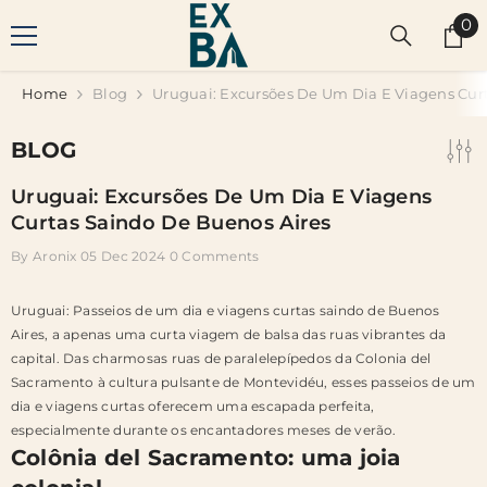
SKIP TO CONTENT
0
0
it
Home
Blog
Uruguai: Excursões De Um Dia E Viagens Cur
BLOG
Uruguai: Excursões De Um Dia E Viagens
Curtas Saindo De Buenos Aires
By
Aronix
05 Dec 2024
0 Comments
Uruguai: Passeios de um dia e viagens curtas saindo de Buenos
Aires, a apenas uma curta viagem de balsa das ruas vibrantes da
capital. Das charmosas ruas de paralelepípedos da Colonia del
Sacramento à cultura pulsante de Montevidéu, esses passeios de um
dia e viagens curtas oferecem uma escapada perfeita,
especialmente durante os encantadores meses de verão.
Colônia del Sacramento: uma joia