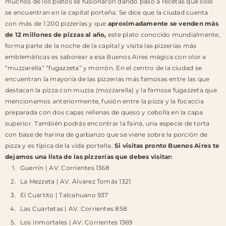
muchos de los platos se fusionaron dando paso a recetas que solo
se encuentran en la capital porteña.
Se dice que la ciudad cuenta
con más de 1.200 pizzerías y que
aproximadamente se venden más
de 12 millones de pizzas al año,
este plato conocido mundialmente,
forma parte de la noche de la capital y visita las pizzerías más
emblemáticas es saborear a esa Buenos Aires mágica con olor a
“muzzarella” “fugazzeta” y morrón.
En el centro de la ciudad se
encuentran la mayoría de las pizzerías más famosas entre las que
destacan la pizza con muzza (mozzarella) y la famosa fugazzeta que
mencionamos anteriormente, fusión entre la pizza y la focaccia
preparada con dos capas rellenas de queso y cebolla en la capa
superior. También podrás encontrar la fainá, una especie de torta
con base de harina de garbanzo que se viene sobre la porción de
pizza y es típica de la vida porteña.
Si visitas pronto Buenos Aires te
dejamos una lista de las pizzerías que debes visitar:
Guerrín | AV. Corrientes 1368
La Mezzeta | AV. Álvarez Tomás 1321
El Cuartito | Talcahuano 937
Las Cuartetas | AV. Corrientes 858
Los Inmortales | AV. Corrientes 1369