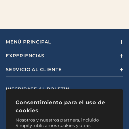
MENÚ PRINCIPAL
EXPERIENCIAS
SERVICIO AL CLIENTE
INSCRÍBASE AL BOLETÍN
Regístrese para recibir actualizaciones exclusivas,
Consentimiento para el uso de
nuevas experiencias y descuentos exclusivos para
usuarios internos
cookies
Nosotros y nuestros partners, incluido
ENTREGAR
Shopify, utilizamos cookies y otras