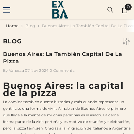
SKIP TO CONTENT
0
0
it
Home
Blog
Buenos Aires: La También Capital De La Pizz
BLOG
Buenos Aires: La También Capital De La
Pizza
By
Vanessa
07 Nov 2024
0 Comments
Buenos Aires: la capital
de la pizza
La comida también cuenta historias y más cuando representa un
gentilicio, una forma de vivir. Al hablar de Buenos Aires lo primero
que llega a la mente de muchas personas es el asado. La carne
forma parte de la vida porteña y es motivo de reunión y celebración,
pero la pizza también. Gracias a la migración de italianos a Argentina